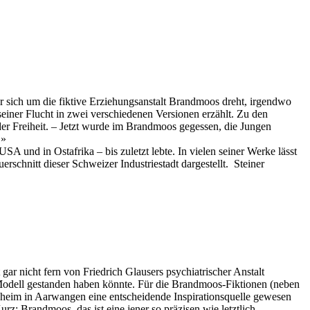
 sich um die fiktive Erziehungsanstalt Brandmoos dreht, irgendwo
seiner Flucht in zwei verschiedenen Versionen erzählt. Zu den
der Freiheit. – Jetzt wurde im Brandmoos gegessen, die Jungen
.»
SA und in Ostafrika – bis zuletzt lebte. In vielen seiner Werke lässt
rschnitt dieser Schweizer Industriestadt dargestellt. Steiner
ar nicht fern von Friedrich Glausers psychiatrischer Anstalt
Modell gestanden haben könnte. Für die Brandmoos-Fiktionen (neben
gsheim in Aarwangen eine entscheidende Inspirationsquelle gewesen
urz: Brandmoos, das ist eine jener so präzisen wie letztlich