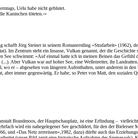
erntags, Uelu habe nicht geblutet.
 die Kaninchen töteten.›»
hafft Jörg Steiner in seinem Romanerstling «Strafarbeit» (1962), der
t). Im Zentrum steht ein Insasse, Vulkan genannt, der die Geschichte 
hen See schwimmt: «Auf einmal hatte ich in meinen Beinen das Gefühl 
(...). Aber Vulkan war auf hoher See, eine Wellenreiter, ihr Landratten
el, wo er – abgesehen von längeren Aufenthalten, unter anderem in den U
, aber immer gegenwärtig. Er habe, so Peter von Matt, den sozialen Que
talt Brandmoos, der Hauptschauplatz, ist eine Erfindung – vielleicht g
ach wird ein nahegelegener See geschildert, für den der Bielersee 
1966, und «Das Netz zerreissen»,1982, dazu) dürfte auch das Erziehun
arbeitet (unser Bild zeigt eine historische Aufnahme des Speisesaals). K