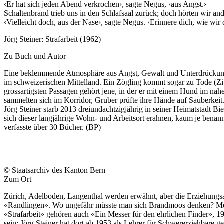
‹Er hat sich jeden Abend verkrochen›, sagte Negus, ‹aus Angst.›
Schaltenbrand trieb uns in den Schlafsaal zurück; doch hörten wir and
‹Vielleicht doch, aus der Nase›, sagte Negus. ‹Erinnere dich, wie wir
Jörg Steiner: Strafarbeit (1962)
Zu Buch und Autor
Eine beklemmende Atmosphäre aus Angst, Gewalt und Unterdrückung sc
im schweizerischen Mittelland. Ein Zögling kommt sogar zu Tode (Zita
grossartigsten Passagen gehört jene, in der er mit einem Hund im na
sammelten sich im Korridor, Gruber prüfte ihre Hände auf Sauberkeit. 
Jörg Steiner starb 2013 dreiundachtzigjährig in seiner Heimatstadt Bi
sich dieser langjährige Wohn- und Arbeitsort erahnen, kaum je benannt
verfasste über 30 Bücher. (BP)
© Staatsarchiv des Kanton Bern
Zum Ort
Zürich, Adelboden, Langenthal werden erwähnt, aber die Erziehungsans
«Randlingen». Wo ungefähr müsste man sich Brandmoos denken? Mehrf
«Strafarbeit» gehören auch «Ein Messer für den ehrlichen Finder», 
sein: Jörg Steiner hat dort ab 1953 als Lehrer für Schwererziehbare ge