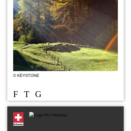
© KEYSTONE
F
T
G