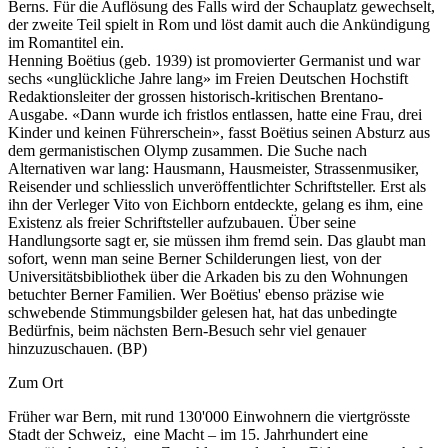
Berns. Für die Auflösung des Falls wird der Schauplatz gewechselt,
der zweite Teil spielt in Rom und löst damit auch die Ankündigung
im Romantitel ein.
Henning Boëtius (geb. 1939) ist promovierter Germanist und war
sechs «unglückliche Jahre lang» im Freien Deutschen Hochstift
Redaktionsleiter der grossen historisch-kritischen Brentano-
Ausgabe. «Dann wurde ich fristlos entlassen, hatte eine Frau, drei
Kinder und keinen Führerschein», fasst Boëtius seinen Absturz aus
dem germanistischen Olymp zusammen. Die Suche nach
Alternativen war lang: Hausmann, Hausmeister, Strassenmusiker,
Reisender und schliesslich unveröffentlichter Schriftsteller. Erst als
ihn der Verleger Vito von Eichborn entdeckte, gelang es ihm, eine
Existenz als freier Schriftsteller aufzubauen. Über seine
Handlungsorte sagt er, sie müssen ihm fremd sein. Das glaubt man
sofort, wenn man seine Berner Schilderungen liest, von der
Universitätsbibliothek über die Arkaden bis zu den Wohnungen
betuchter Berner Familien. Wer Boëtius' ebenso präzise wie
schwebende Stimmungsbilder gelesen hat, hat das unbedingte
Bedürfnis, beim nächsten Bern-Besuch sehr viel genauer
hinzuzuschauen. (BP)
Zum Ort
Früher war Bern, mit rund 130'000 Einwohnern die viertgrösste
Stadt der Schweiz, eine Macht – im 15. Jahrhundert eine