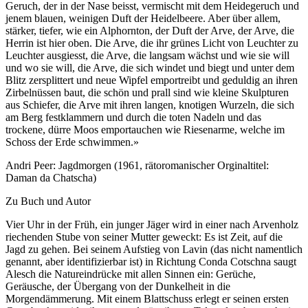
Geruch, der in der Nase beisst, vermischt mit dem Heidegeruch und
jenem blauen, weinigen Duft der Heidelbeere. Aber über allem,
stärker, tiefer, wie ein Alphornton, der Duft der Arve, der Arve, die
Herrin ist hier oben. Die Arve, die ihr grünes Licht von Leuchter zu
Leuchter ausgiesst, die Arve, die langsam wächst und wie sie will
und wo sie will, die Arve, die sich windet und biegt und unter dem
Blitz zersplittert und neue Wipfel emportreibt und geduldig an ihren
Zirbelnüssen baut, die schön und prall sind wie kleine Skulpturen
aus Schiefer, die Arve mit ihren langen, knotigen Wurzeln, die sich
am Berg festklammern und durch die toten Nadeln und das
trockene, dürre Moos emportauchen wie Riesenarme, welche im
Schoss der Erde schwimmen.»
Andri Peer: Jagdmorgen (1961, rätoromanischer Orginaltitel:
Daman da Chatscha)
Zu Buch und Autor
Vier Uhr in der Früh, ein junger Jäger wird in einer nach Arvenholz
riechenden Stube von seiner Mutter geweckt: Es ist Zeit, auf die
Jagd zu gehen. Bei seinem Aufstieg von Lavin (das nicht namentlich
genannt, aber identifizierbar ist) in Richtung Conda Cotschna saugt
Alesch die Natureindrücke mit allen Sinnen ein: Gerüche,
Geräusche, der Übergang von der Dunkelheit in die
Morgendämmerung. Mit einem Blattschuss erlegt er seinen ersten