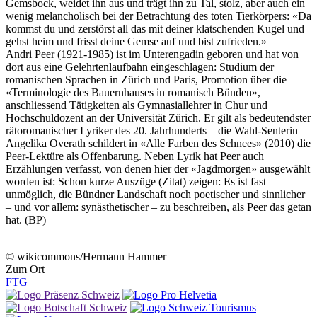
Gemsbock, weidet ihn aus und trägt ihn zu Tal, stolz, aber auch ein
wenig melancholisch bei der Betrachtung des toten Tierkörpers: «Da
kommst du und zerstörst all das mit deiner klatschenden Kugel und
gehst heim und frisst deine Gemse auf und bist zufrieden.»
Andri Peer (1921-1985) ist im Unterengadin geboren und hat von
dort aus eine Gelehrtenlaufbahn eingeschlagen: Studium der
romanischen Sprachen in Zürich und Paris, Promotion über die
«Terminologie des Bauernhauses in romanisch Bünden»,
anschliessend Tätigkeiten als Gymnasiallehrer in Chur und
Hochschuldozent an der Universität Zürich. Er gilt als bedeutendster
rätoromanischer Lyriker des 20. Jahrhunderts – die Wahl-Senterin
Angelika Overath schildert in «Alle Farben des Schnees» (2010) die
Peer-Lektüre als Offenbarung. Neben Lyrik hat Peer auch
Erzählungen verfasst, von denen hier der «Jagdmorgen» ausgewählt
worden ist: Schon kurze Auszüge (Zitat) zeigen: Es ist fast
unmöglich, die Bündner Landschaft noch poetischer und sinnlicher
– und vor allem: synästhetischer – zu beschreiben, als Peer das getan
hat. (BP)
© wikicommons/Hermann Hammer
Zum Ort
F
T
G