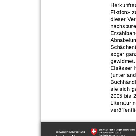
Herkunftso
Fiktion» 
dieser Ve
nachspüren
Erzählband
Abnabelun
Schächent
sogar gan
gewidmet.
Elsässer 
(unter an
Buchhändle
sie sich 
2005 bis 
Literaturin
veröffentl
F
T