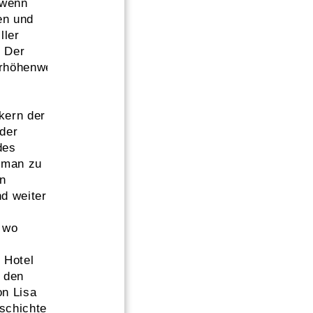
 wenn
en und
ller
. Der
erhöhenweg
kern der
der
des
 man zu
n
d weiter
 wo
 Hotel
 den
on Lisa
schichte