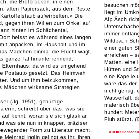
ch, die Brotbrocken, in einen
besuchen möc
en, alten Papiersack, aus dem Reste
liegt im Umkr
Kartoffelstaub aufwirbelten.» Die
Alp Äsch rich
d, gegen ihren Willen zum Onkel auf
Unterschächen
ganz hinten im Schächental,
immer entlan
 Dort heisst es während eines langen
Wildbach Sch
it anpacken, im Haushalt und im
einer guten S
 das Mädchen einmal die Flucht wagt,
erreichen – s
as ganze Tal hinunterrennend,
Matten, eine 
s Elternhaus, da wird es umgehend
Hütten und St
te Postauto gesetzt. Das Heimweh
eine Kapelle 
iter. Und um ihm beizukommen,
wäre das der 
as Mädchen wirksame Strategien
nicht genug, 
Wasserfall, d
ser (Jg. 1951), gebürtige
malerisch übe
lerin, schreibt über das, was sie
hundert Mete
auf kennt, woran sie sich glasklar
Fluh stürzt. 
nd was sie nun in knapper, präziser
bewegender Form zu Literatur macht.
Auf ins Schächen
e Meinrad Inglin gelingt es ihr, ihren