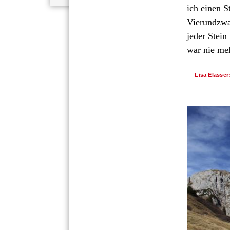
ich einen 
Vierundzwa
jeder Stein
war nie meh
Lisa Elässer