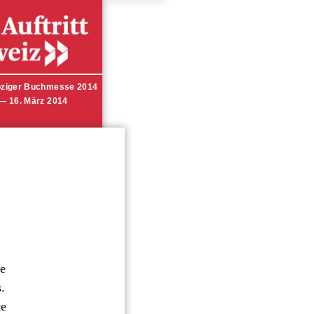
pziger Buchmesse 2014
 — 16. März 2014
te
s.
te