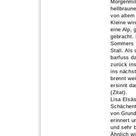
Morgenmil
hellbraun
von altem 
Kleine wir
eine Alp, 
gebracht.
Sommers m
Stall. Als
barfuss d
zurück in
ins nächs
brennt we
ersinnt d
(Zitat).
Lisa Elsäs
Schächenta
von Grund 
erinnert u
und sehr 
Ähnlich wi