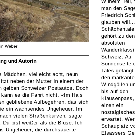
Wilhelm Tell,
man den Sag
Friedrich Schi
glauben will..
Schächental
gehört zu den
absoluten
rin Weber
Wanderklassi
Schweiz: Auf 
ung und Autorin
Sonnenseite 
Tales gelangt
s Mädchen, vielleicht acht, neun
den markante
sitzt neben der Mutter in einem der
Windgällen un
n gelben Schweizer Postautos. Doch
bis auf den
kann es die Fahrt nicht. «Im Hals
Klausenpass,
en gebliebene Aufbegehren, das sich
einen ein
wie ein wachsendes Ungeheuer. Im
nostalgisches
 nach vielen Straßenkurven, sagte
erwartet. Wer
: Du bist weißer als die Bluse. Ich
Schauplatz v
as Ungeheuer, die durchsäuerte
Elsässers Ge