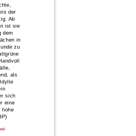
hte,
eis der
tig. Ab
 ist sie
g dem
ächen in
tunde zu
attgrüne
Handvoll
älle,
und, als
Idylle
ein
er sich
r eine
r hohe
(BP)
tal!