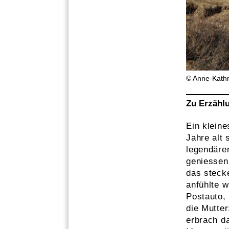
© Anne-Kath
Zu Erzähl
Ein kleine
Jahre alt 
legendäre
geniessen 
das steck
anfühlte 
Postauto,
die Mutter
erbrach d