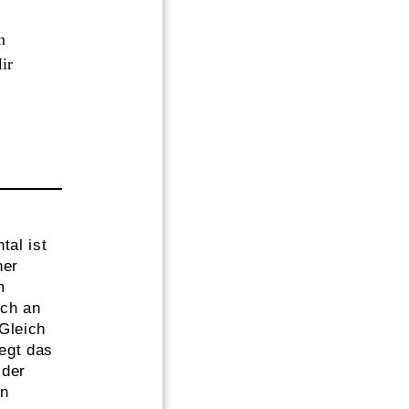
n
ir
al ist
her
m
ich an
 Gleich
egt das
 der
on