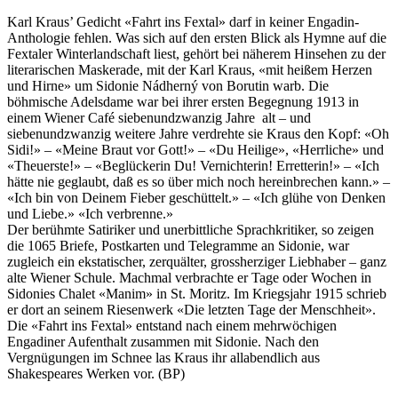
Karl Kraus’ Gedicht «Fahrt ins Fextal» darf in keiner Engadin-
Anthologie fehlen. Was sich auf den ersten Blick als Hymne auf die
Fextaler Winterlandschaft liest, gehört bei näherem Hinsehen zu der
literarischen Maskerade, mit der Karl Kraus, «mit heißem Herzen
und Hirne» um Sidonie Nádherný von Borutin warb. Die
böhmische Adelsdame war bei ihrer ersten Begegnung 1913 in
einem Wiener Café siebenundzwanzig Jahre alt – und
siebenundzwanzig weitere Jahre verdrehte sie Kraus den Kopf: «Oh
Sidi!» – «Meine Braut vor Gott!» – «Du Heilige», «Herrliche» und
«Theuerste!» – «Beglückerin Du! Vernichterin! Erretterin!» – «Ich
hätte nie geglaubt, daß es so über mich noch hereinbrechen kann.» –
«Ich bin von Deinem Fieber geschüttelt.» – «Ich glühe von Denken
und Liebe.» «Ich verbrenne.»
Der berühmte Satiriker und unerbittliche Sprachkritiker, so zeigen
die 1065 Briefe, Postkarten und Telegramme an Sidonie, war
zugleich ein ekstatischer, zerquälter, grossherziger Liebhaber – ganz
alte Wiener Schule. Machmal verbrachte er Tage oder Wochen in
Sidonies Chalet «Manim» in St. Moritz. Im Kriegsjahr 1915 schrieb
er dort an seinem Riesenwerk «Die letzten Tage der Menschheit».
Die «Fahrt ins Fextal» entstand nach einem mehrwöchigen
Engadiner Aufenthalt zusammen mit Sidonie. Nach den
Vergnügungen im Schnee las Kraus ihr allabendlich aus
Shakespeares Werken vor. (BP)