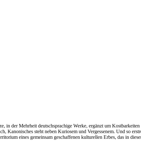
e, in der Mehrheit deutschsprachige Werke, ergänzt um Kostbarkeiten a
ich, Kanonisches steht neben Kuriosem und Vergessenem. Und so erst
rritorium eines gemeinsam geschaffenen kulturellen Erbes, das in dies