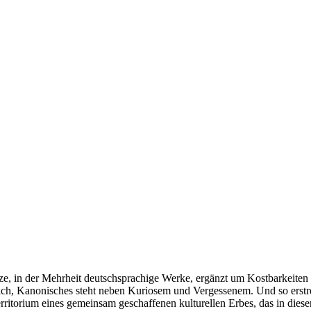
e, in der Mehrheit deutschsprachige Werke, ergänzt um Kostbarkeiten a
ich, Kanonisches steht neben Kuriosem und Vergessenem. Und so erst
rritorium eines gemeinsam geschaffenen kulturellen Erbes, das in dies